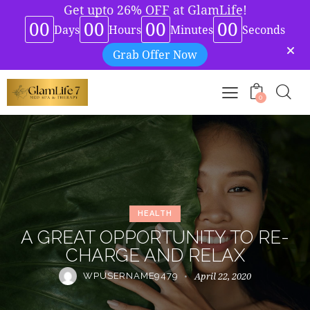
Get upto 26% OFF at GlamLife!
00
00
00
00
Days
Hours
Minutes
Seconds
Grab Offer Now
0
HEALTH
A GREAT OPPORTUNITY TO RE-
CHARGE AND RELAX
April 22, 2020
WPUSERNAME9479