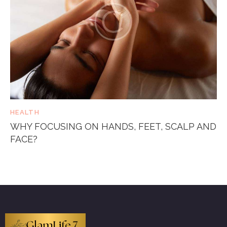
HEALTH
WHY FOCUSING ON HANDS, FEET, SCALP AND
FACE?