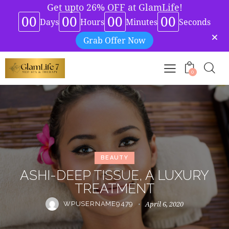
Get upto 26% OFF at GlamLife!
00
00
00
00
Days
Hours
Minutes
Seconds
Grab Offer Now
0
BEAUTY
ASHI-DEEP TISSUE, A LUXURY
TREATMENT
April 6, 2020
WPUSERNAME9479